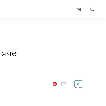
мяче
0