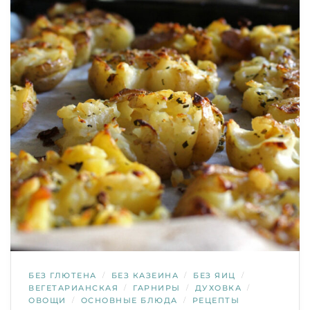
БЕЗ ГЛЮТЕНА
/
БЕЗ КАЗЕИНА
/
БЕЗ ЯИЦ
/
ВЕГЕТАРИАНСКАЯ
/
ГАРНИРЫ
/
ДУХОВКА
/
ОВОЩИ
/
ОСНОВНЫЕ БЛЮДА
/
РЕЦЕПТЫ