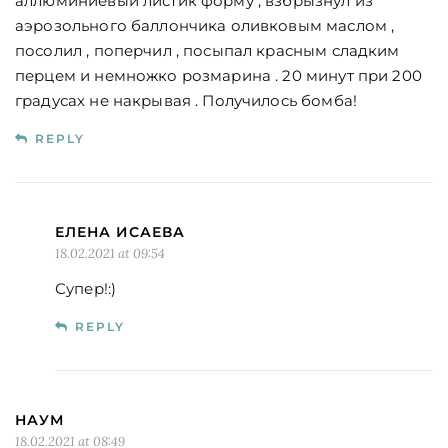
аллюминиевый листик форму , взбрызнул из
аэрозольного баллончика оливковым маслом ,
посолил , поперчил , посыпал красным сладким
перцем и немножко розмарина . 20 минут при 200
градусах не накрывая . Получилось бомба!
REPLY
ЕЛЕНА ИСАЕВА
18.02.2021 at 09:54
Супер!:)
REPLY
НАУМ
18.02.2021 at 08:49