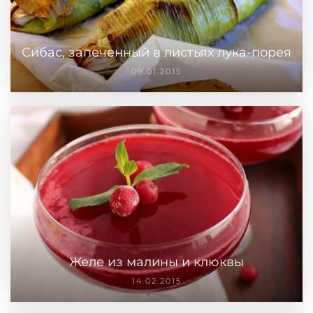
Сибас, запеченный в листьях лука-порея
09.01.2015
Желе из малины и клюквы
14.02.2015