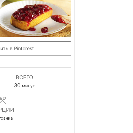
ть в Pinterest
ВСЕГО
минуты
30
минут
РЦИИ
уханка