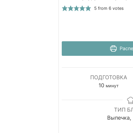
5
from
6
votes
Распе
ПОДГОТОВКА
минуты
10
минут
ТИП Б
Выпечка,