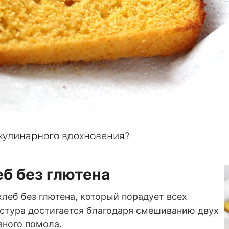
к кулинарного вдохновения?
б без глютена
леб без глютена, который порадует всех
стура достигается благодаря смешиванию двух
зного помола.