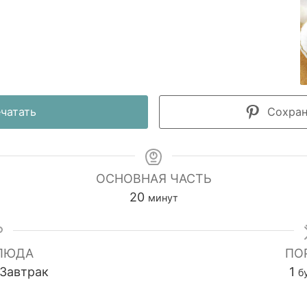
чатать
Сохрани
ОСНОВНАЯ ЧАСТЬ
минуты
20
минут
ЛЮДА
ПО
 Завтрак
1
б