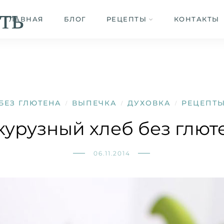
ть
ГЛАВНАЯ
БЛОГ
РЕЦЕПТЫ
КОНТАКТЫ
БЕЗ ГЛЮТЕНА
ВЫПЕЧКА
ДУХОВКА
РЕЦЕПТ
/
/
/
курузный хлеб без глют
06.11.2014