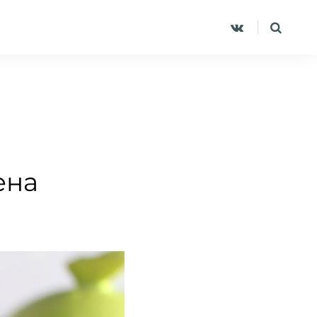
Ы
ена