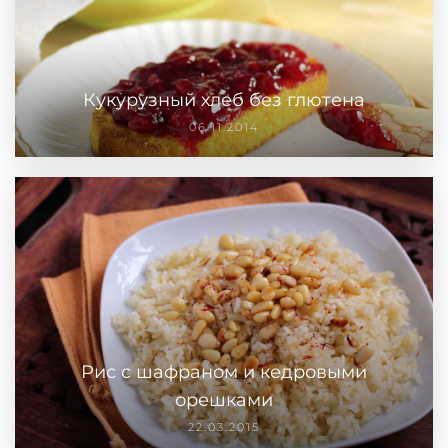
Кукурузный хлеб без глютена
06.11.2014
Рис с шафраном и кедровыми
орешками
22.03.2015