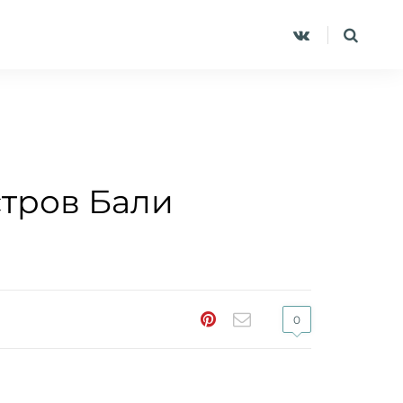
стров Бали
0