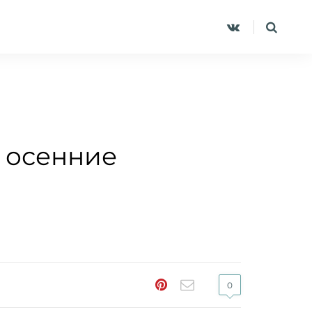
, осенние
0