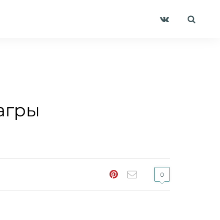
агры
0