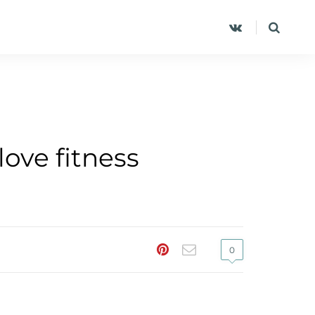
ove fitness
0