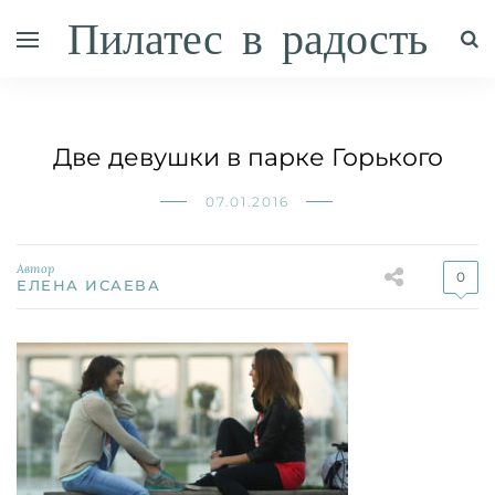
Пилатес в радость
Две девушки в парке Горького
07.01.2016
Автор
0
ЕЛЕНА ИСАЕВА