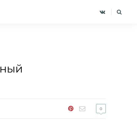
нный
0