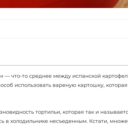
м — что-то среднее между испанской картофел
особ использовать вареную картошку, которая 
азновидность тортильи, которая так и называет
алось в холодильнике несъеденным. Кстати, мн