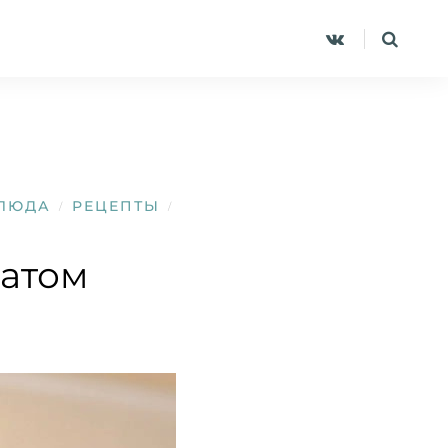
ЛЮДА
РЕЦЕПТЫ
/
/
натом