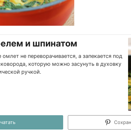
фелем и шпинатом
 омлет не переворачивается, а запекается под
сковорода, которую можно засунуть в духовку
ической ручкой.
чатать
Сохрани