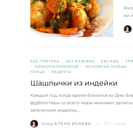
Ког
ни 
БЕЗ ГЛЮТЕНА
/
БЕЗ КАЗЕИНА
/
БЕЗ ЯИЦ
/
ГР
/
НИЗКОКАЛОРИЙНАЯ
/
ОСНОВНЫЕ БЛЮДА
/
ПТИЦА
/
РЕЦЕПТЫ
Шашлычки из индейки
Каждый год, когда время близится ко Дню бл
фудблоггеры со всего мира начинают делить
запеченной индейки,…
Автор
ЕЛЕНА ИСАЕВА
27.11.2014