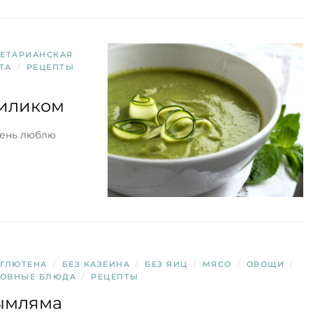
ГЕТАРИАНСКАЯ
ТА
/
РЕЦЕПТЫ
зиликом
чень люблю
 ГЛЮТЕНА
/
БЕЗ КАЗЕИНА
/
БЕЗ ЯИЦ
/
МЯСО
/
ОВОЩИ
/
ОВНЫЕ БЛЮДА
/
РЕЦЕПТЫ
ымляма