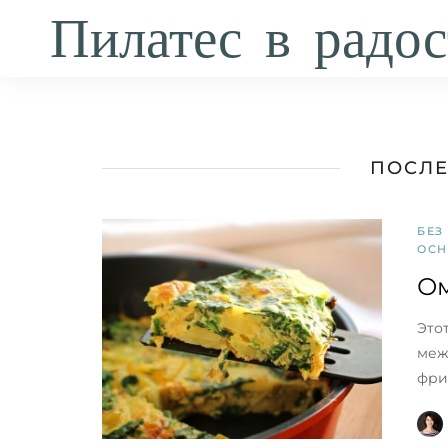
Пилатес в радос
ПОСЛЕ
БЕЗ
ОСН
Ом
Это
меж
фри