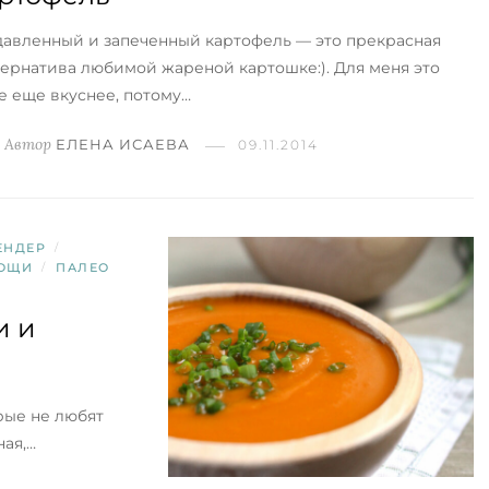
давленный и запеченный картофель — это прекрасная
тернатива любимой жареной картошке:). Для меня это
е еще вкуснее, потому…
Автор
ЕЛЕНА ИСАЕВА
09.11.2014
ЕНДЕР
/
ОЩИ
/
ПАЛЕО
и и
рые не любят
ная,…