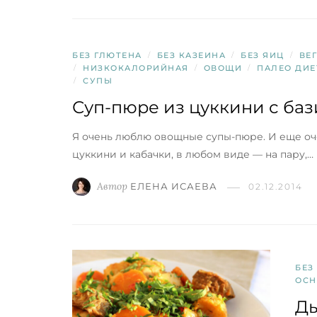
БЕЗ ГЛЮТЕНА
/
БЕЗ КАЗЕИНА
/
БЕЗ ЯИЦ
/
ВЕ
/
НИЗКОКАЛОРИЙНАЯ
/
ОВОЩИ
/
ПАЛЕО ДИЕ
/
СУПЫ
Суп-пюре из цуккини с ба
Я очень люблю овощные супы-пюре. И еще о
цуккини и кабачки, в любом виде — на пару,…
Автор
ЕЛЕНА ИСАЕВА
02.12.2014
БЕЗ
ОСН
Д